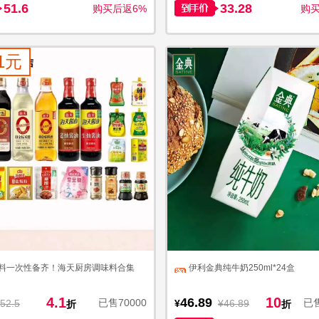
51.6
33.28
购买后返6%
购买
1元
料一次性备齐！海天厨房调味料合集
伊利金典纯牛奶250ml*24盒
4.1
10
46.89
已售70000
已售
52.5
¥
¥46.89
折
折