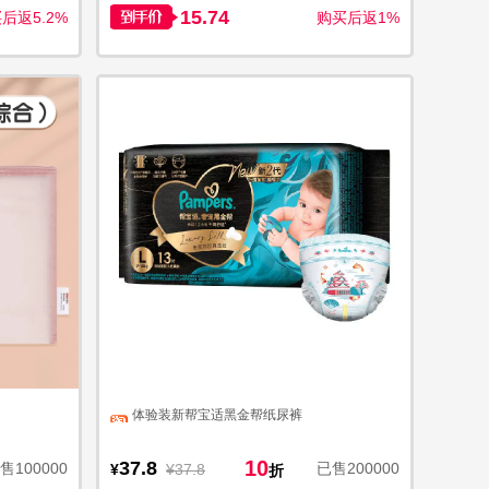
15.74
后返5.2%
购买后返1%
体验装新帮宝适黑金帮纸尿裤
10
37.8
售100000
已售200000
¥
¥37.8
折