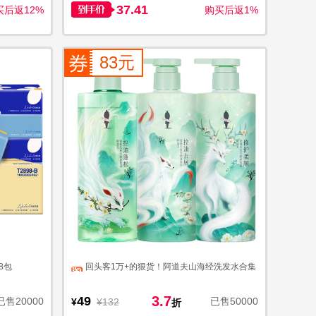
37.41
买后返12%
购买后返1%
83元
8包
回头客1万+的狠货！阿道夫山海经洗发水合集
3.7
49
已售20000
已售50000
¥
¥132
折