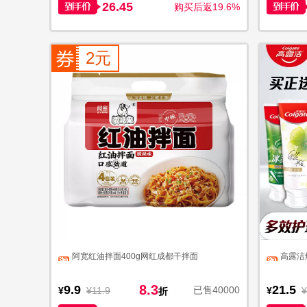
26.45
购买后返19.6%
2元
阿宽红油拌面400g网红成都干拌面
高露洁
8.3
9.9
21.5
已售40000
¥
¥11.9
¥
¥
折