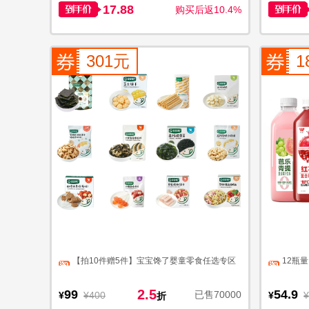
17.88
购买后返10.4%
301元
1
【拍10件赠5件】宝宝馋了婴童零食任选专区
12瓶
2.5
99
54.9
已售70000
¥
¥400
¥
¥
折