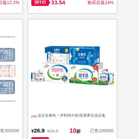
33.54
返12.2%
购买后返14%
这次全都有！伊利纯牛奶/安慕希任选合集
10
26.9
售300000
已售100000
¥
¥26.9
折