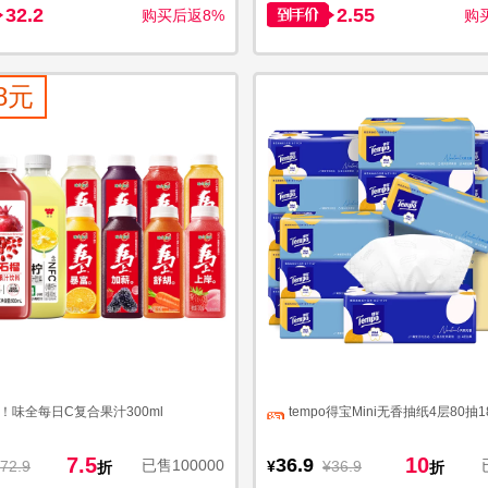
32.2
2.55
购买后返8%
购
8元
量！味全每日C复合果汁300ml
tempo得宝Mini无香抽纸4层80抽1
7.5
10
36.9
已售100000
72.9
¥
¥36.9
折
折