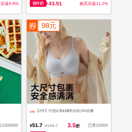
43.51
后返9.8%
购买后返11.2%
98元
【2件】可优比孕妇哺乳内衣10A抗菌
3.5
51.7
1000000
已售20000
¥
¥149.7
折