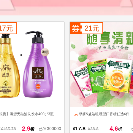
17元
21元
很贵】滋源无硅油洗发水400g*3瓶
绿箭&益达咀嚼型口香糖任选4件
2.9
4.6
17.8
已售300000
¥165.78
¥
¥38.8
折
折