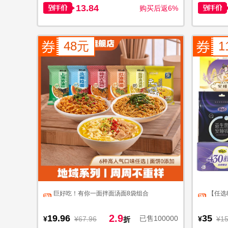
13.84
购买后返6%
48元
1
巨好吃！有你一面拌面汤面8袋组合
【任选
2.9
19.96
35
已售100000
¥
¥67.96
¥
¥1
折