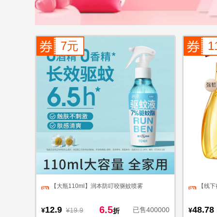
7元
1
【大瓶110ml】润本防叮咬驱蚊喷雾
【线下
6.5
12.9
48.78
已售400000
¥
¥19.9
¥
折