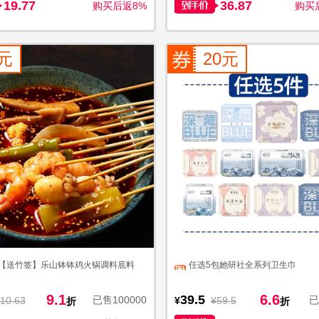
19.77
36.87
购买后返8%
购买后
元
20元
【送竹签】乐山钵钵鸡火锅调料底料
任选5包她研社全系列卫生巾
9.1
6.6
39.5
已售100000
已
10.63
¥
¥59.5
折
折