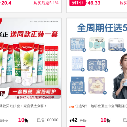
20.4
46.33
购买后返5.1%
购买
爆款买1送1套！家庭装太划算！
任选5件！她研社卫生巾全周期随
10
10
42
已售100000
已
21.5
¥
¥42
折
折