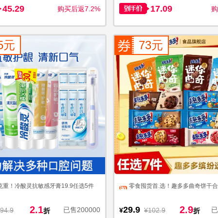
45.29
17.09
购买后返7.2%
购
5元
73元
大克重！冷酸灵抗敏感牙膏19.9任选5件
零食囤货首.选！趣多多曲奇饼干
2.1
2.9
29.9
已售200000
已
94.9
¥
¥102.9
折
折