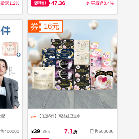
47.36
后返1.2%
购买后返8.4%
16元
心配
【任选5件】高洁丝卫生巾
7.1
39
售400000
已售500000
¥
¥55
折