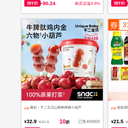
90.24
购买后返8.8%
3
爆款！不二宝贝山楂棒棒糖小葫芦
做饭调
10
32.9
21.5
已售400000
¥
¥32.9
¥
¥
折