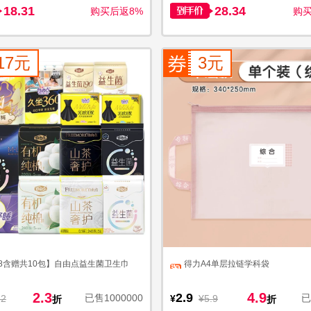
18.31
28.34
购买后返8%
购买
17元
3元
8含赠共10包】自由点益生菌卫生巾
得力A4单层拉链学科袋
2.3
4.9
2.9
已售1000000
已
52
¥
¥5.9
折
折