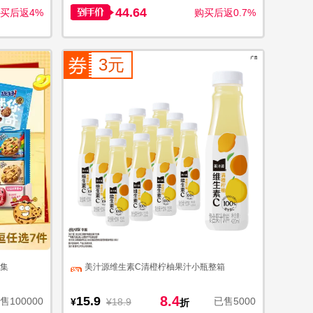
44.64
买后返4%
购买后返0.7%
3元
合集
美汁源维生素C清橙柠柚果汁小瓶整箱
8.4
15.9
售100000
已售5000
¥
¥18.9
折