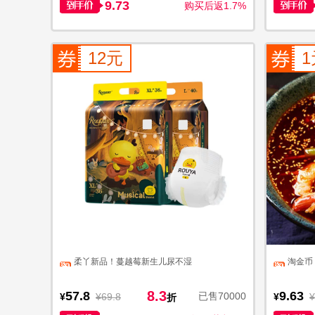
9.73
购买后返1.7%
12元
1
柔丫新品！蔓越莓新生儿尿不湿
淘金币
8.3
57.8
9.63
已售70000
¥
¥69.8
¥
¥
折