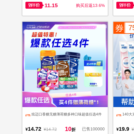
11.15
购买后返13.6%
7
炫迈口香糖无糖薄荷糖多种口味超值任选4件
140
10
14.72
19.9
已售100000
¥
¥14.72
¥
¥
折