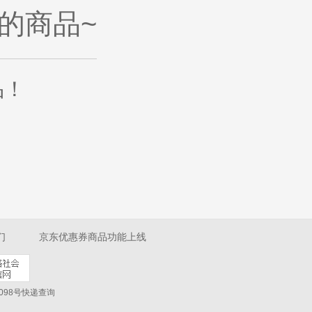
的商品~
品
！
们
京东优惠券商品功能上线
098号
快递查询