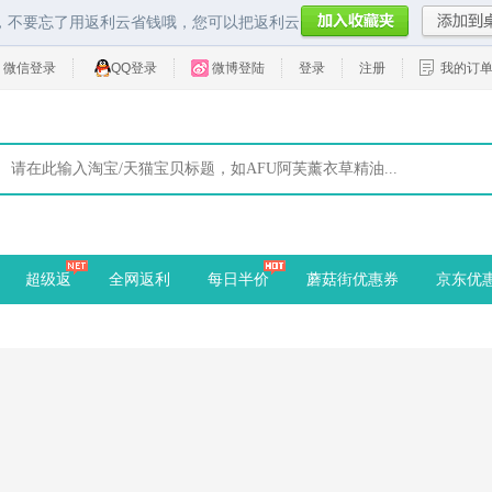
，不要忘了用返利云省钱哦，您可以把返利云
微信登录
QQ登录
微博登陆
登录
注册
我的订
超级返
全网返利
每日半价
蘑菇街优惠券
京东优