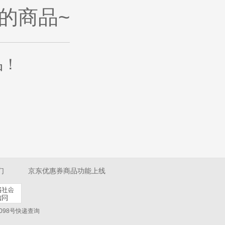
的商品~
品
！
们
京东优惠券商品功能上线
098号
快递查询