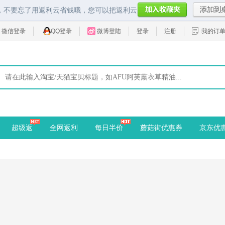
，不要忘了用返利云省钱哦，您可以把返利云
微信登录
QQ登录
微博登陆
登录
注册
我的订
超级返
全网返利
每日半价
蘑菇街优惠券
京东优