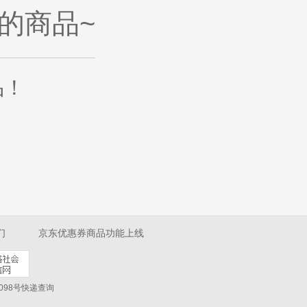
的商品~
品
！
们
京东优惠券商品功能上线
098号
快递查询