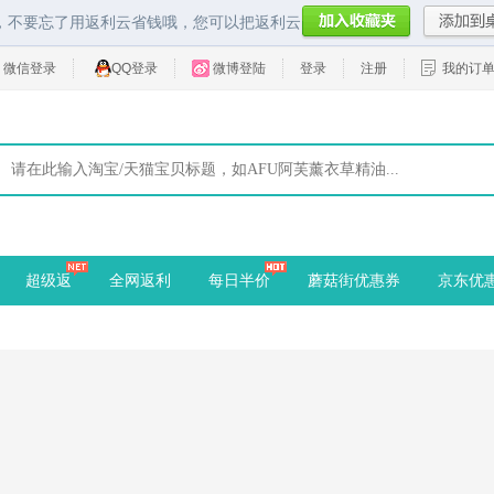
，不要忘了用返利云省钱哦，您可以把返利云
微信登录
QQ登录
微博登陆
登录
注册
我的订
超级返
全网返利
每日半价
蘑菇街优惠券
京东优