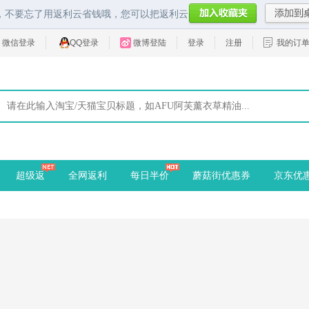
，不要忘了用返利云省钱哦，您可以把返利云
微信登录
QQ登录
微博登陆
登录
注册
我的订
超级返
全网返利
每日半价
蘑菇街优惠券
京东优