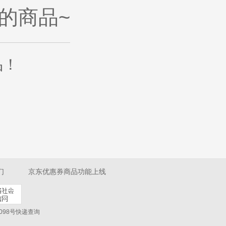
的商品~
品
！
们
京东优惠券商品功能上线
098号
快递查询