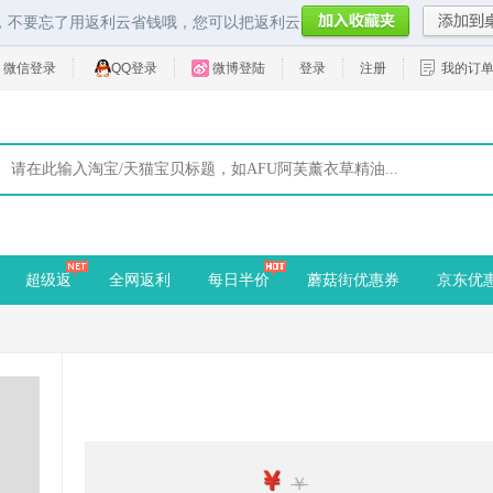
，不要忘了用返利云省钱哦，您可以把返利云
微信登录
QQ登录
微博登陆
登录
注册
我的订
超级返
全网返利
每日半价
蘑菇街优惠券
京东优
￥
￥