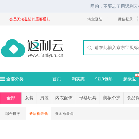
网购，不要忘了用返利云
会员无法登陆的重要通知
淘宝登陆
微信登录
全部分类
首页
淘实惠
9块9包邮
超级返
全部
女装
男装
内衣配饰
母婴玩具
美妆个护
食品
综合排序
券后价最低
券金额最高