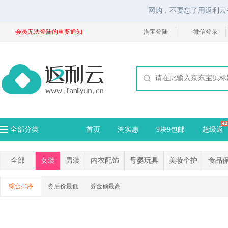
网购，不要忘了用返利云
会员无法登陆的重要通知
淘宝登陆
微信登录
全部分类
首页
淘实惠
9块9包邮
超级返
全部
女装
男装
内衣配饰
母婴玩具
美妆个护
食品
综合排序
券后价最低
券金额最高