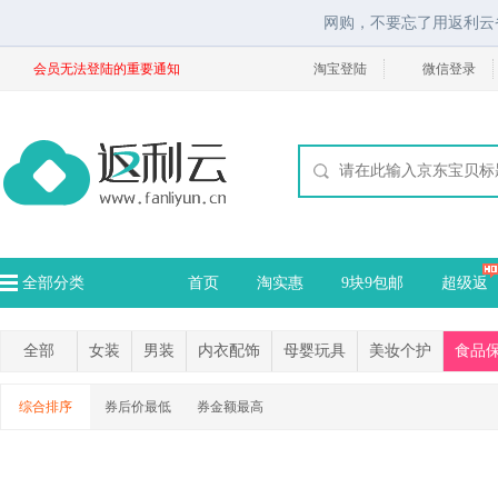
网购，不要忘了用返利云
会员无法登陆的重要通知
淘宝登陆
微信登录
全部分类
首页
淘实惠
9块9包邮
超级返
全部
女装
男装
内衣配饰
母婴玩具
美妆个护
食品
综合排序
券后价最低
券金额最高