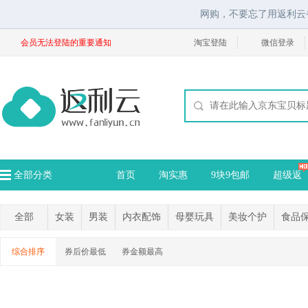
网购，不要忘了用返利云
会员无法登陆的重要通知
淘宝登陆
微信登录
全部分类
首页
淘实惠
9块9包邮
超级返
全部
女装
男装
内衣配饰
母婴玩具
美妆个护
食品
综合排序
券后价最低
券金额最高