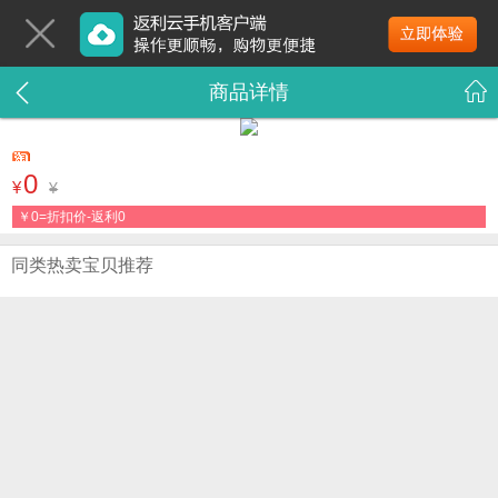
商品详情
0
¥
¥
￥
0=折扣价-返利0
同类热卖宝贝推荐