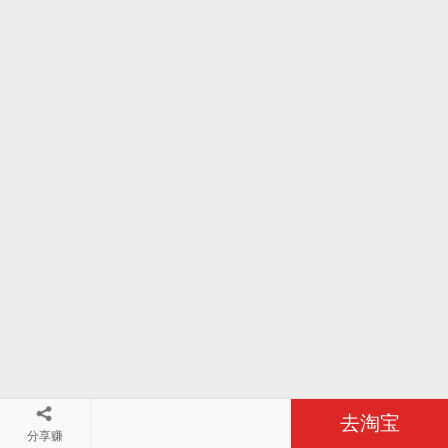
去淘宝
分享赚