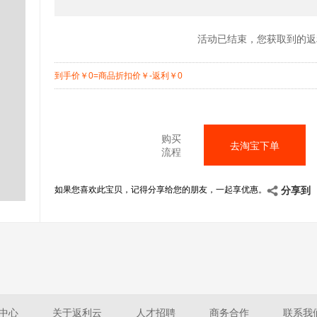
活动已结束，您获取到的返
到手价
￥
0=商品折扣价
￥
-返利
￥
0
购买
去淘宝下单
流程
如果您喜欢此宝贝，记得分享给您的朋友，一起享优惠。
分享到
中心
关于返利云
人才招聘
商务合作
联系我