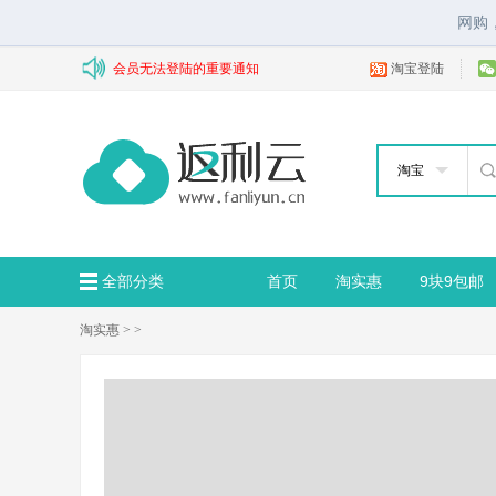
网购
会员无法登陆的重要通知
淘宝登陆
淘宝
全部分类
首页
淘实惠
9块9包邮
淘实惠
> >