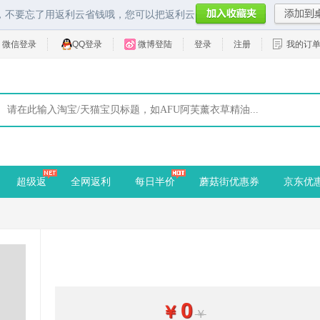
，不要忘了用返利云省钱哦，您可以把返利云
微信登录
QQ登录
微博登陆
登录
注册
我的订
超级返
全网返利
每日半价
蘑菇街优惠券
京东优
0
￥
￥