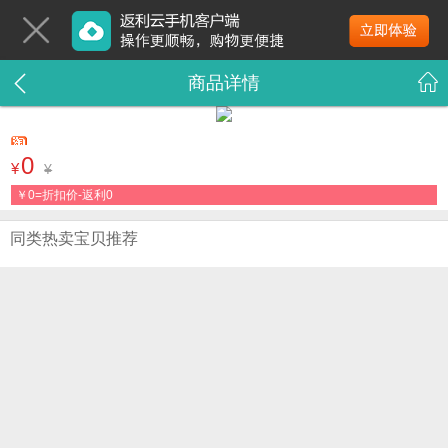
商品详情
0
¥
¥
￥
0=折扣价-返利0
同类热卖宝贝推荐