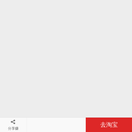
去淘宝
分享赚