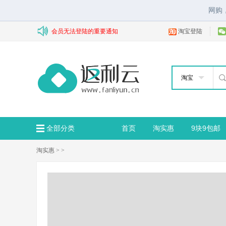
网购
会员无法登陆的重要通知
淘宝登陆
淘宝
全部分类
首页
淘实惠
9块9包邮
淘实惠
> >