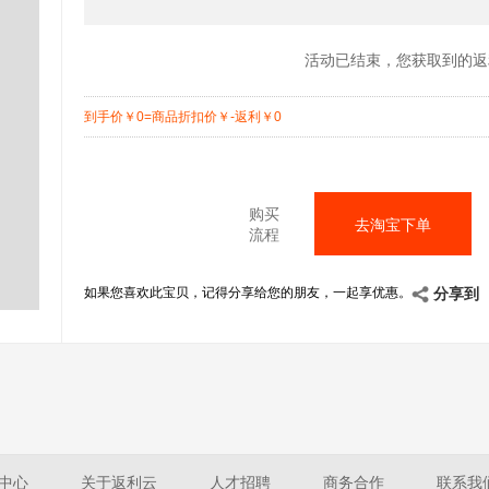
活动已结束，您获取到的返
到手价
￥
0=商品折扣价
￥
-返利
￥
0
购买
去淘宝下单
流程
如果您喜欢此宝贝，记得分享给您的朋友，一起享优惠。
分享到
中心
关于返利云
人才招聘
商务合作
联系我