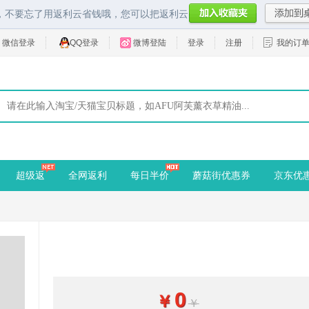
，不要忘了用返利云省钱哦，您可以把返利云
微信登录
QQ登录
微博登陆
登录
注册
我的订
超级返
全网返利
每日半价
蘑菇街优惠券
京东优
0
￥
￥