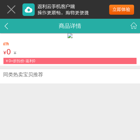
商品详情
0
¥
¥
￥
0=折扣价-返利0
同类热卖宝贝推荐