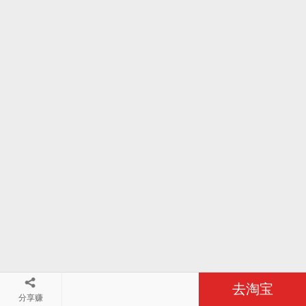
去淘宝
分享赚