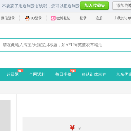
，不要忘了用返利云省钱哦，您可以把返利云
微信登录
QQ登录
微博登陆
登录
注册
我的订
超级返
全网返利
每日半价
蘑菇街优惠券
京东优
￥
￥