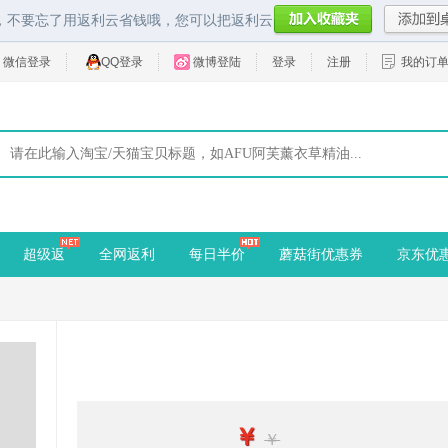
，不要忘了用返利云省钱哦，您可以把返利云
微信登录
QQ登录
微博登陆
登录
注册
我的订
超级返
全网返利
每日半价
蘑菇街优惠券
京东优
￥
￥