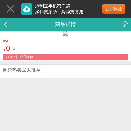
商品详情
0
¥
¥
￥
0=折扣价-返利0
同类热卖宝贝推荐