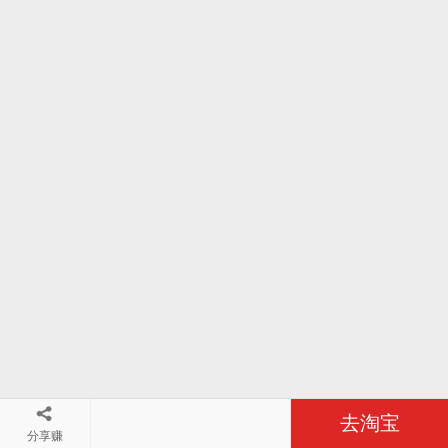
去淘宝
分享赚