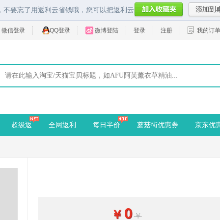
，不要忘了用返利云省钱哦，您可以把返利云
微信登录
QQ登录
微博登陆
登录
注册
我的订
超级返
全网返利
每日半价
蘑菇街优惠券
京东优
0
￥
￥