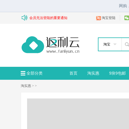
网购
会员无法登陆的重要通知
淘宝登陆
淘宝
全部分类
首页
淘实惠
9块9包邮
淘实惠
> >