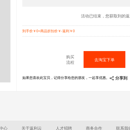
活动已结束，您获取到的返
到手价
￥
0=商品折扣价
￥
-返利
￥
0
购买
去淘宝下单
流程
如果您喜欢此宝贝，记得分享给您的朋友，一起享优惠。
分享到
中心
关于返利云
人才招聘
商务合作
联系我