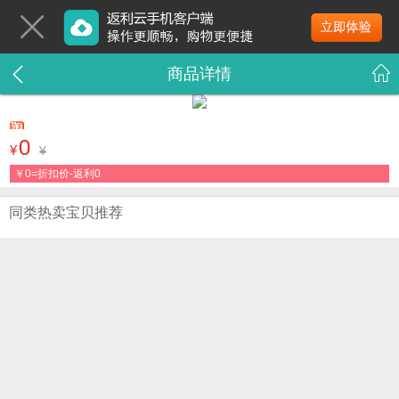
商品详情
0
¥
¥
￥
0=折扣价-返利0
同类热卖宝贝推荐