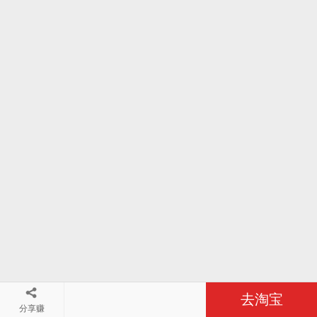
去淘宝
分享赚