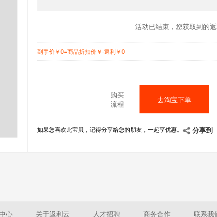
活动已结束，您获取到的返
到手价
￥
0=商品折扣价
￥
-返利
￥
0
购买
去淘宝下单
流程
如果您喜欢此宝贝，记得分享给您的朋友，一起享优惠。
分享到
中心
关于返利云
人才招聘
商务合作
联系我