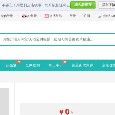
，不要忘了用返利云省钱哦，您可以把返利云
微信登录
QQ登录
微博登陆
登录
注册
我的订
超级返
全网返利
每日半价
蘑菇街优惠券
京东优
0
￥
￥