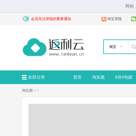
网购
会员无法登陆的重要通知
淘宝登陆
淘宝
全部分类
首页
淘实惠
9块9包邮
淘实惠
> >