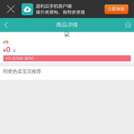
商品详情
0
¥
¥
￥
0=折扣价-返利0
同类热卖宝贝推荐