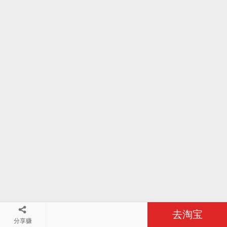
去淘宝
分享赚