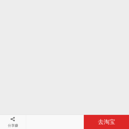
去淘宝
分享赚