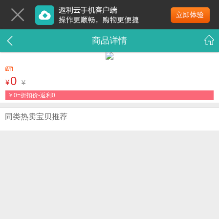
商品详情
0
¥
¥
￥
0=折扣价-返利0
同类热卖宝贝推荐