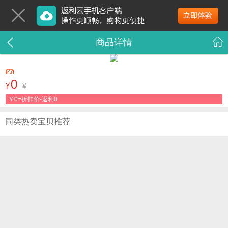
商品详情
0
¥
¥
￥
0=折扣价-返利0
同类热卖宝贝推荐