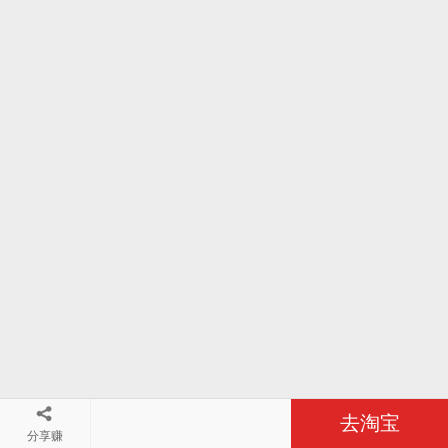
去淘宝
分享赚