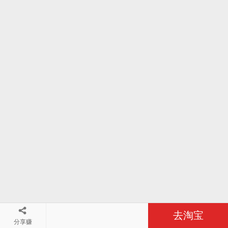
去淘宝
分享赚