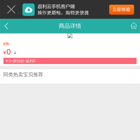
商品详情
0
¥
¥
￥
0=折扣价-返利0
同类热卖宝贝推荐