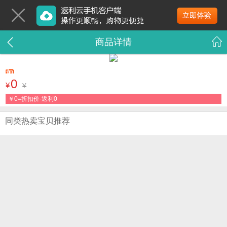
商品详情
0
¥
¥
￥
0=折扣价-返利0
同类热卖宝贝推荐