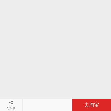
去淘宝
分享赚