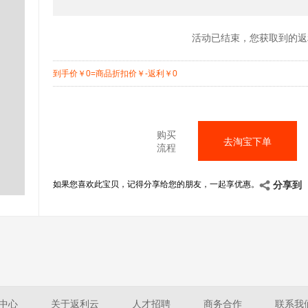
活动已结束，您获取到的返
到手价
￥
0=商品折扣价
￥
-返利
￥
0
购买
去淘宝下单
流程
如果您喜欢此宝贝，记得分享给您的朋友，一起享优惠。
分享到
中心
关于返利云
人才招聘
商务合作
联系我