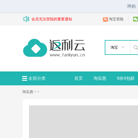
网购
会员无法登陆的重要通知
淘宝登陆
淘宝
全部分类
首页
淘实惠
9块9包邮
淘实惠
> >