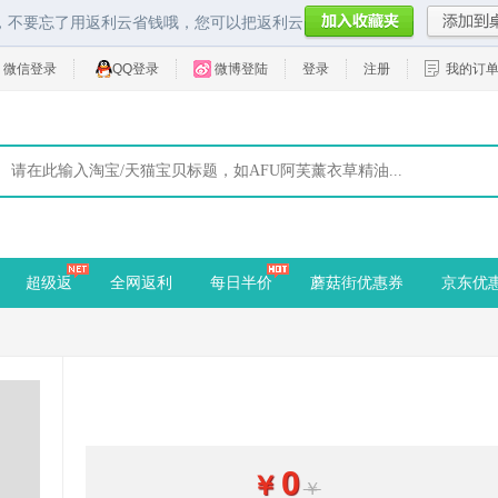
，不要忘了用返利云省钱哦，您可以把返利云
微信登录
QQ登录
微博登陆
登录
注册
我的订
超级返
全网返利
每日半价
蘑菇街优惠券
京东优
0
￥
￥