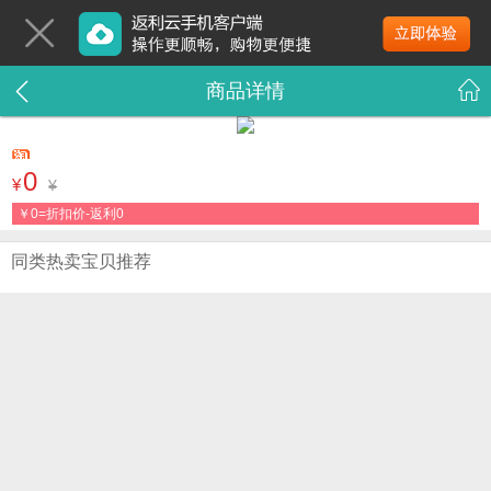
商品详情
0
¥
¥
￥
0=折扣价-返利0
同类热卖宝贝推荐