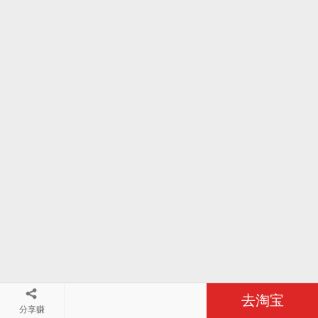
去淘宝
分享赚