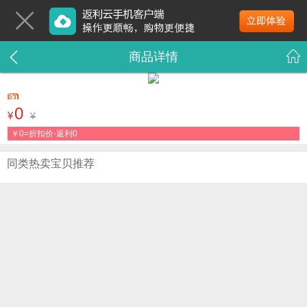
商品详情
0
¥
¥
￥
0=折扣价-返利0
同类热卖宝贝推荐