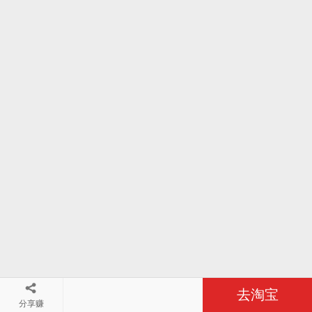
去淘宝
分享赚