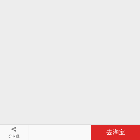
去淘宝
分享赚