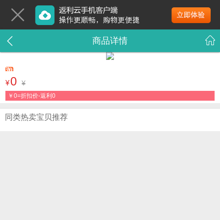
商品详情
0
¥
¥
￥
0=折扣价-返利0
同类热卖宝贝推荐