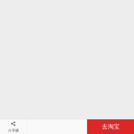
去淘宝
分享赚