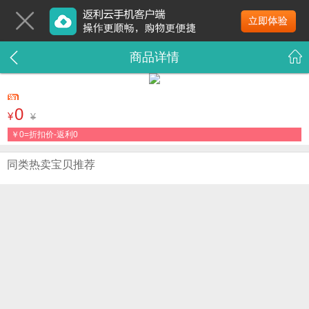
商品详情
0
¥
¥
￥
0=折扣价-返利0
同类热卖宝贝推荐