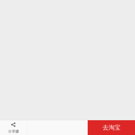
去淘宝
分享赚