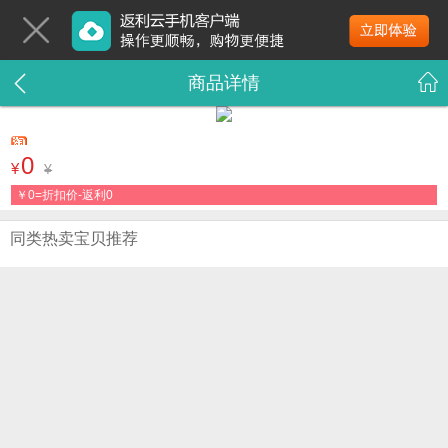
商品详情
0
¥
¥
￥
0=折扣价-返利0
同类热卖宝贝推荐