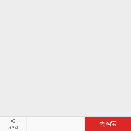
去淘宝
分享赚