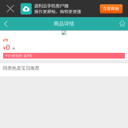
商品详情
0
¥
¥
￥
0=折扣价-返利0
同类热卖宝贝推荐