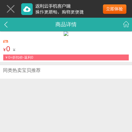
商品详情
0
¥
¥
￥
0=折扣价-返利0
同类热卖宝贝推荐