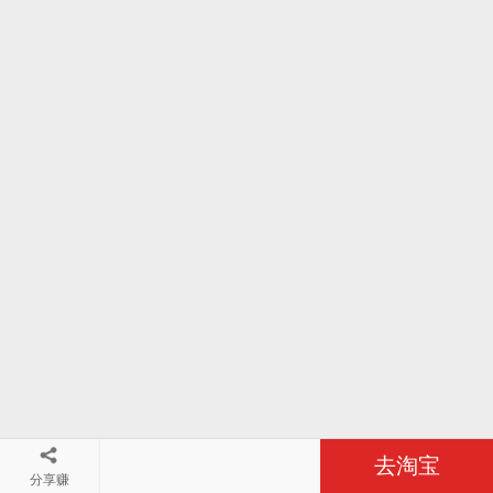
去淘宝
分享赚