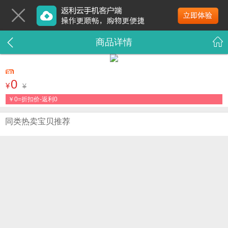
商品详情
0
¥
¥
￥
0=折扣价-返利0
同类热卖宝贝推荐