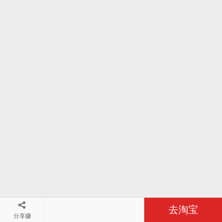
去淘宝
分享赚