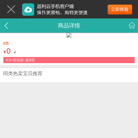
商品详情
0
¥
¥
￥
0=折扣价-返利0
同类热卖宝贝推荐