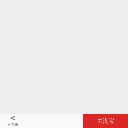
去淘宝
分享赚