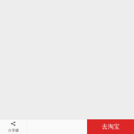
去淘宝
分享赚