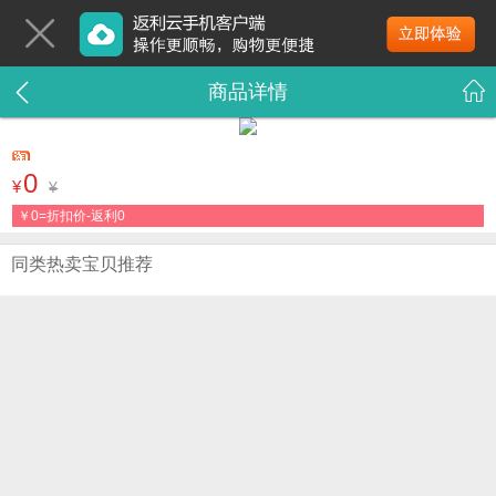
商品详情
0
¥
¥
￥
0=折扣价-返利0
同类热卖宝贝推荐