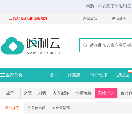
网购，不要忘了用返利云
会员无法登陆的重要通知
淘宝登陆
微信登录
全部分类
首页
淘实惠
9块9包邮
超级返
全部
女装
男装
内衣配饰
母婴玩具
美妆个护
食品
综合排序
券后价最低
券金额最高