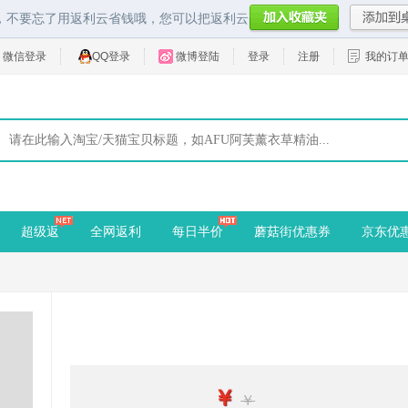
，不要忘了用返利云省钱哦，您可以把返利云
微信登录
QQ登录
微博登陆
登录
注册
我的订
超级返
全网返利
每日半价
蘑菇街优惠券
京东优
￥
￥