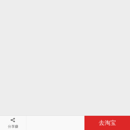
去淘宝
分享赚