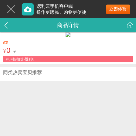
商品详情
0
¥
¥
￥
0=折扣价-返利0
同类热卖宝贝推荐