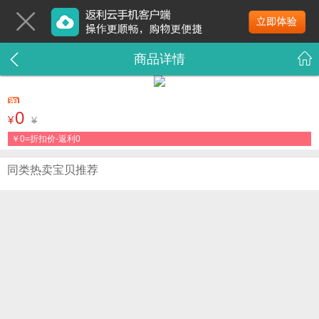
商品详情
0
¥
¥
￥
0=折扣价-返利0
同类热卖宝贝推荐