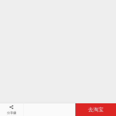
去淘宝
分享赚