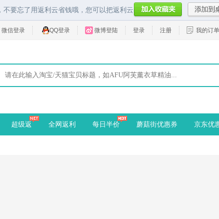
，不要忘了用返利云省钱哦，您可以把返利云
微信登录
QQ登录
微博登陆
登录
注册
我的订
超级返
全网返利
每日半价
蘑菇街优惠券
京东优