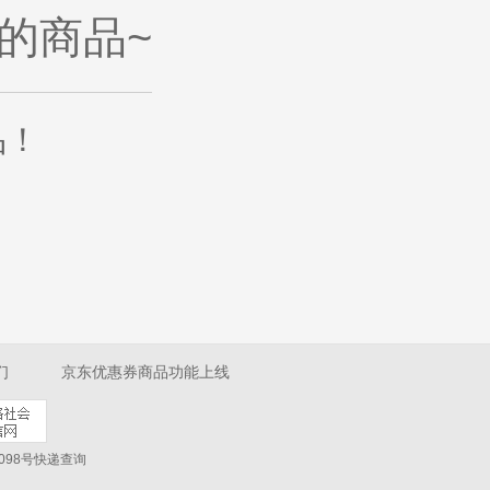
的商品~
品
！
们
京东优惠券商品功能上线
098号
快递查询